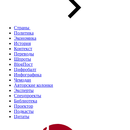
Страны
Политика
Экономика
История
Контекст
Переводы
Шпроты
BlogПост
Цифробалт
Инфографика
Чемодан
Авторские колонки
Эксперты
Спецпроекты
Библиотека
Проектор
Подкасты
Цитаты