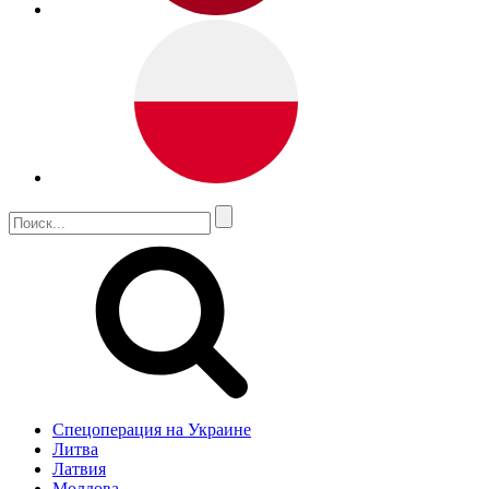
Спецоперация на Украине
Литва
Латвия
Молдова