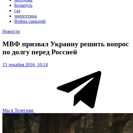
Беларусь
газ
энергетика
Война санкций
Новости
МВФ призвал Украину решить вопрос
по долгу перед Россией
15 декабря 2016, 10:14
Мы в Телеграм