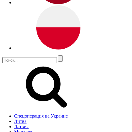
Спецоперация на Украине
Литва
Латвия
Молдова