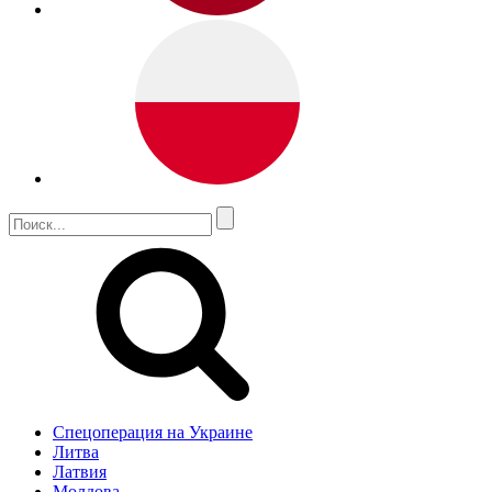
Спецоперация на Украине
Литва
Латвия
Молдова