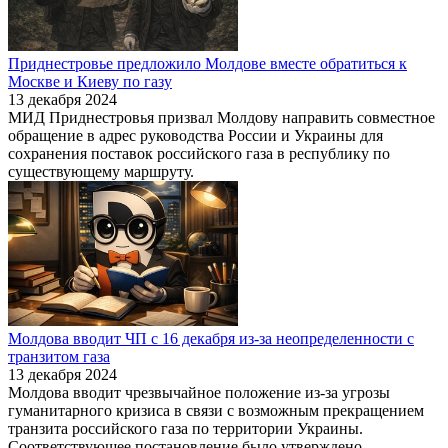
Приднестровье предложило Молдове вместе обратиться к
Москве и Киеву по газу
13 декабря 2024
МИД Приднестровья призвал Молдову направить совместное
обращение в адрес руководства России и Украины для
сохранения поставок российского газа в республику по
существующему маршруту.
Молдова вводит ЧП с 16 декабря из-за неопределенности с
транзитом газа
13 декабря 2024
Молдова вводит чрезвычайное положение из-за угрозы
гуманитарного кризиса в связи с возможным прекращением
транзита российского газа по территории Украины.
Соответствующее постановление было утверждено