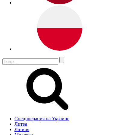
Спецоперация на Украине
Литва
Латвия
Молдова