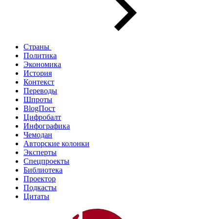
Страны
Политика
Экономика
История
Контекст
Переводы
Шпроты
BlogПост
Цифробалт
Инфографика
Чемодан
Авторские колонки
Эксперты
Спецпроекты
Библиотека
Проектор
Подкасты
Цитаты