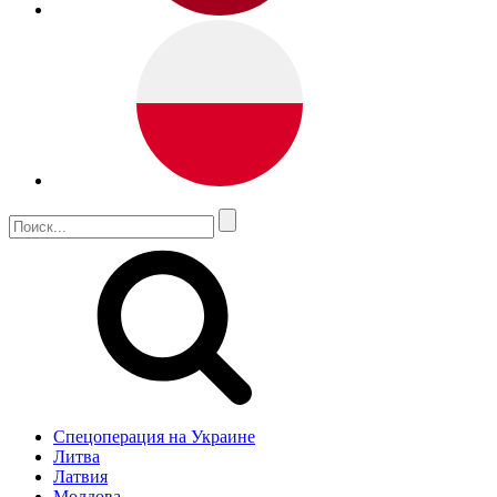
Спецоперация на Украине
Литва
Латвия
Молдова