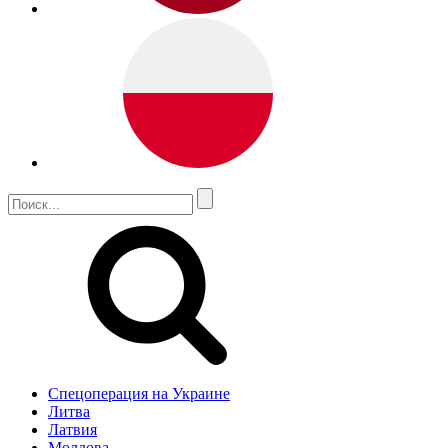
Спецоперация на Украине
Литва
Латвия
Молдова