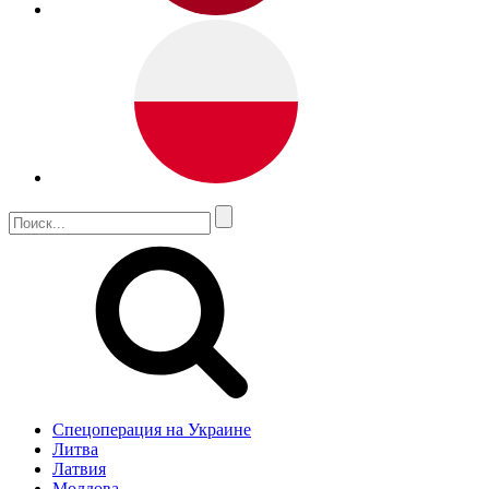
Спецоперация на Украине
Литва
Латвия
Молдова