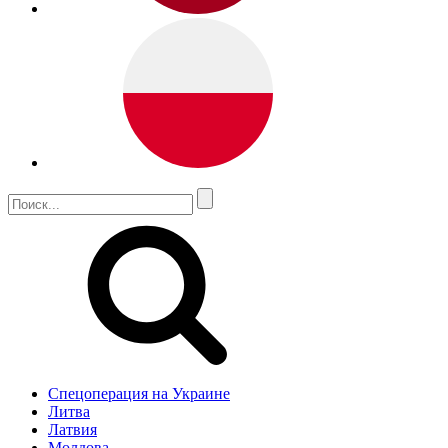
Спецоперация на Украине
Литва
Латвия
Молдова