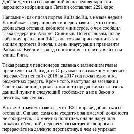
Добавим, что на сегодняшний день средняя зарплата
народного избранника в Латвии составляет 2291 евро.
Напомним, как писал портал RuBaltic.Ru, в начале недели
Латвийская федерация пенсионеров заявила, что готова
добиваться отставки кабинета министров, о чём сообщил
глава федерации Андрис Силиньш. По его словам, после
собрания правления ЛФП, она готова присоединиться к
акциям протеста 8 июля, в день инаугурации президента
Раймонда Вейониса, когда оппозиция готовится выйти на
улицы Риги.
Такая реакция пенсионеров связана с заявлением главы
правительства Лаймдоты Страуюмы о возможном переносе
перерасчёта пенсий с 2016 на 2017 год из-за недостатка
бюджетных средств. Кроме того, выступая на заседании
Совета коалиции, премьер-министр предложила включить
данный пункт в следующий госбюджет, а не в Закон о
пенсиях, как сейчас.
В ответ Страуюма заявила, что ЛФП вправе добиваться её
отставки. Однако, сама она уходить с занимаемой должности
не собирается. По мнению политика, она не нарушила
никаких обещаний, перенеся рассмотрение вопроса о
перерасчёте на далёкую перспективу, в чём её упрекает