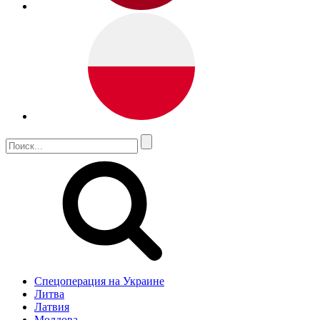
Спецоперация на Украине
Литва
Латвия
Молдова