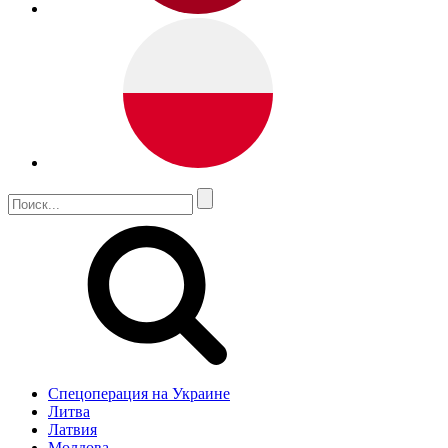
Спецоперация на Украине
Литва
Латвия
Молдова