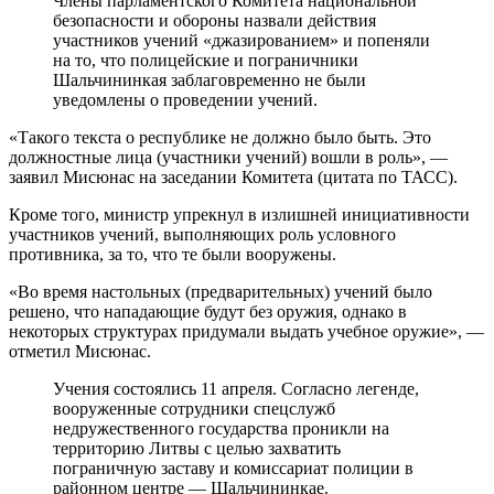
Члены парламентского Комитета национальной
безопасности и обороны назвали действия
участников учений «джазированием» и попеняли
на то, что полицейские и пограничники
Шальчининкая заблаговременно не были
уведомлены о проведении учений.
«Такого текста о республике не должно было быть. Это
должностные лица (участники учений) вошли в роль», —
заявил Мисюнас на заседании Комитета (цитата по ТАСС).
Кроме того, министр упрекнул в излишней инициативности
участников учений, выполняющих роль условного
противника, за то, что те были вооружены.
«Во время настольных (предварительных) учений было
решено, что нападающие будут без оружия, однако в
некоторых структурах придумали выдать учебное оружие», —
отметил Мисюнас.
Учения состоялись 11 апреля. Согласно легенде,
вооруженные сотрудники спецслужб
недружественного государства проникли на
территорию Литвы с целью захватить
пограничную заставу и комиссариат полиции в
районном центре — Шальчининкае.