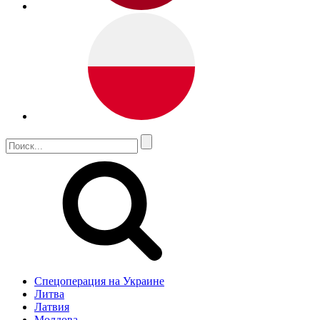
Спецоперация на Украине
Литва
Латвия
Молдова