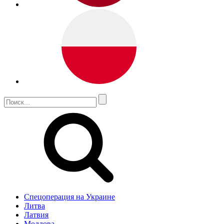
Спецоперация на Украине
Литва
Латвия
Молдова