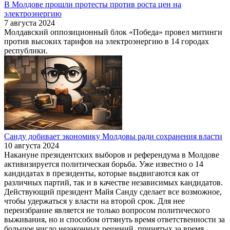
В Молдове прошли протесты против роста цен на
электроэнергию
7 августа 2024
Молдавский оппозиционный блок «Победа» провел митинги
против высоких тарифов на электроэнергию в 14 городах
республики.
Санду добивает экономику Молдовы ради сохранения власти
10 августа 2024
Накануне президентских выборов и референдума в Молдове
активизируется политическая борьба. Уже известно о 14
кандидатах в президенты, которые выдвигаются как от
различных партий, так и в качестве независимых кандидатов.
Действующий президент Майя Санду сделает все возможное,
чтобы удержаться у власти на второй срок. Для нее
переизбрание является не только вопросом политического
выживания, но и способом оттянуть время ответственности за
большое число незаконных решений, принятых за время