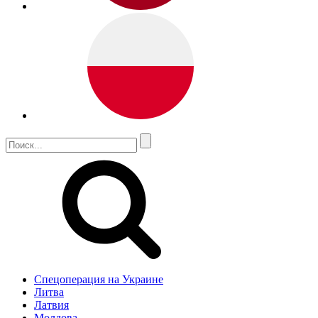
Спецоперация на Украине
Литва
Латвия
Молдова