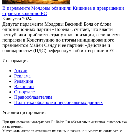
В парламенте Молдовы обвинили Кишинев в превращении
страны в колонию ЕС
3 августа 2024
Депутат парламента Молдовы Василий Боля от блока
оппозиционных партий «Победа», считает, что власти
республики приблизят страну к колонизации, если внесут
поправки в Конституцию по итогам инициированного
президентом Майей Санду и ее партией «Действие и
солидарность» (ПДС) референдума об интеграции в ЕС.
Информация
Архив
Реклама
Редакция
Вакансии
О портале
Правообладателям
Политика обработки персональных данных
Условия цитирования
При цитировании материалов RuBaltic.Ru обязательна активная гиперссылка
на источник.
Материалы авторов отражают их личную позицию и могут не совпадать с