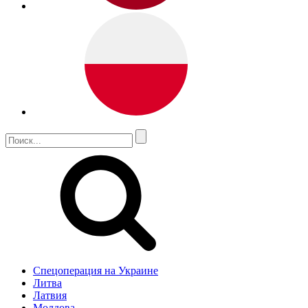
Спецоперация на Украине
Литва
Латвия
Молдова