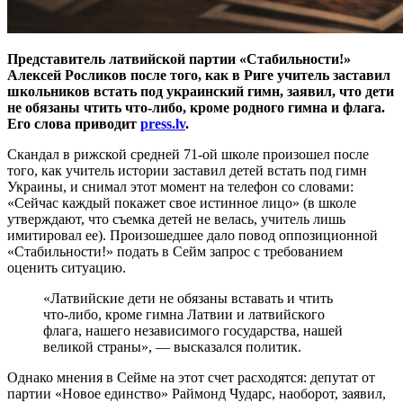
Представитель латвийской партии «Стабильности!»
Алексей Росликов после того, как в Риге учитель заставил
школьников встать под украинский гимн, заявил, что дети
не обязаны чтить что-либо, кроме родного гимна и флага.
Его слова приводит
press.lv
.
Скандал в рижской средней 71-ой школе произошел после
того, как учитель истории заставил детей встать под гимн
Украины, и снимал этот момент на телефон со словами:
«Сейчас каждый покажет свое истинное лицо» (в школе
утверждают, что съемка детей не велась, учитель лишь
имитировал ее). Произошедшее дало повод оппозиционной
«Стабильности!» подать в Сейм запрос с требованием
оценить ситуацию.
«Латвийские дети не обязаны вставать и чтить
что-либо, кроме гимна Латвии и латвийского
флага, нашего независимого государства, нашей
великой страны», — высказался политик.
Однако мнения в Сейме на этот счет расходятся: депутат от
партии «Новое единство» Раймонд Чударс, наоборот, заявил,