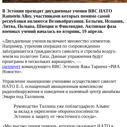
В Эстонии проходят двухдневные учения ВВС НАТО
Ramstein Alloy, участниками которых помимо самой
республики являются Великобритания, Бельгия, Испания,
Литва, Польша, Швеция и Финляндия. Активная фаза
военных учений началась во вторник, 19 апреля.
«Двухдневные учения включают множество элементов.
Например, утренняя операция по сопровождению
заблудившегося гражданского самолета и стрельба воздух-
земля на полигоне Тапа. Данные упражнения будут
проиграны в нескольких вариациях», —
цитирует
командующего ВВС Эстонии Яака Тариена «РИА
Новости».
Управление нынешними учениями осуществляют самолет
НАТО Е-3, оснащенный авиационным комплексом
радиообнаружения и наведения и наземный центр авиабазы
Эмари под Таллином.
Руководство Таллина уже поблагодарило Альянс
за вклад в укрепление обороноспособности
Эстонии и защиту от «восточного соседа».
«Мы высоко ценим помощь, которую оказывает НАТО в