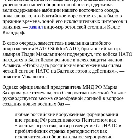
укреплении нашей обороноспособности, сдерживая
великодержавные амбиции нашего восточного соседа,
полагающего, что Балтийское море остается, как было в
прежние времена, зоной его исключительных интересов и
влияния, —
заявил
вице-мэр эстонской столицы Калле
Кландорф.
В свою очередь, заместитель начальника штабного
подразделения НАТО StrikforNATO, британский контр-
адмирал Пэдди Макальпином подчеркнул, что войска НАТО
находятся в Балтийском регионе в целях защиты членов
Альянса. «Чтобы дать российским вооруженным силам
четкий сигнал: НАТО на Балтике готов к действиям», —
пояснил Макальпин.
Однако официальный представитель МИД РФ Мария
Захарова уже отмечала, что Североатлантический Альянс
руководствуется весьма своеобразной логикой в вопросе
создания новых военных баз —
любые российские вооруженные формирования
вне границ РФ расцениваются Пентагоном как
«военная агрессия», хотя размещение баз НАТО в
прибалтийских странах преподносится как
исключительно оборонительное мероприятие.