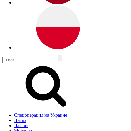
Спецоперация на Украине
Литва
Латвия
Молдова