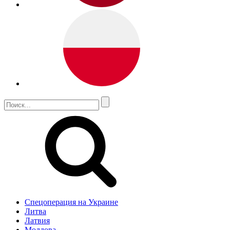
Спецоперация на Украине
Литва
Латвия
Молдова