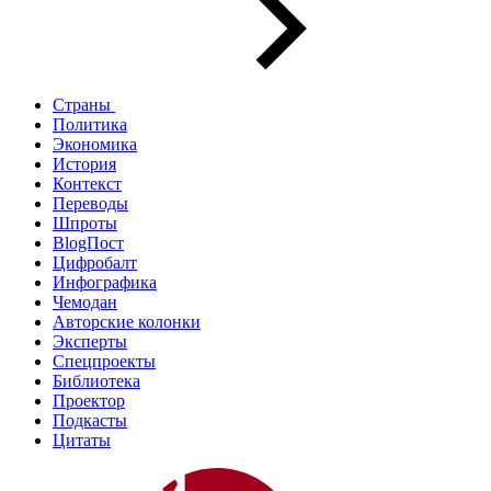
Страны
Политика
Экономика
История
Контекст
Переводы
Шпроты
BlogПост
Цифробалт
Инфографика
Чемодан
Авторские колонки
Эксперты
Спецпроекты
Библиотека
Проектор
Подкасты
Цитаты