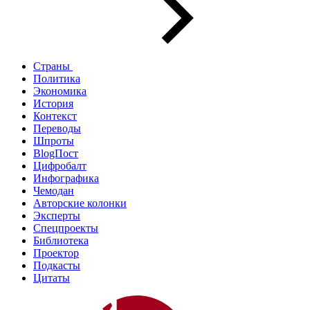
Страны
Политика
Экономика
История
Контекст
Переводы
Шпроты
BlogПост
Цифробалт
Инфографика
Чемодан
Авторские колонки
Эксперты
Спецпроекты
Библиотека
Проектор
Подкасты
Цитаты