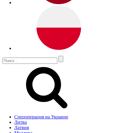
Спецоперация на Украине
Литва
Латвия
Молдова