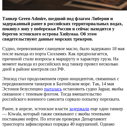
Танкер Green Admire, шедший под флагом Либерии и
задержанный ранее в российских территориальных водах,
покинул зону у побережья России и сейчас находится у
берегов эстонского острова Хийумаа. Об этом
свидетельствуют данные морских трекеров.
Судно, перевозившее сланцевое масло, было задержано 18 мая
после выхода из порта Силламяэ. Как предполагается,
причиной стали вопросы к маршруту и характеру груза. На
момент выхода из российских вод танкер провел несколько
дней в районе контроля сил РФ.
Эпизод стал продолжением серии инцидентов, связанных с
передвижением танкеров в Балтийском море. Так, 14 мая
Эстония безуспешно
пыталась
остановить судно Jaguar, якобы
связанное с теневым флотом. Тогда вмешательство
российского военного самолета сорвало попытку перехвата.
Ранее, в апреле, эстонские власти
задержали
еще один танкер
— Kiwala, который также связывают с якобы теневыми
поставками нефти. По итогам проверки Департамент
транспорта зафиксировал порядка 40 нарушений. Однако