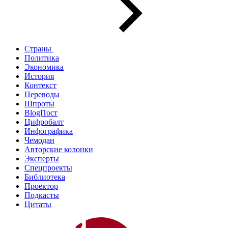
Страны
Политика
Экономика
История
Контекст
Переводы
Шпроты
BlogПост
Цифробалт
Инфографика
Чемодан
Авторские колонки
Эксперты
Спецпроекты
Библиотека
Проектор
Подкасты
Цитаты