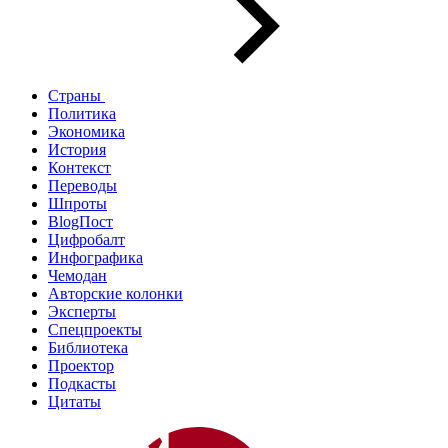
Страны
Политика
Экономика
История
Контекст
Переводы
Шпроты
BlogПост
Цифробалт
Инфографика
Чемодан
Авторские колонки
Эксперты
Спецпроекты
Библиотека
Проектор
Подкасты
Цитаты