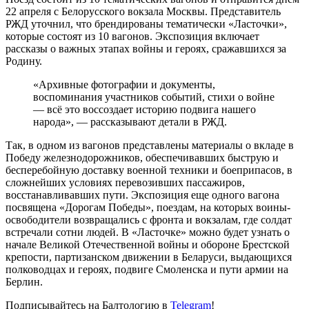
22 апреля с Белорусского вокзала Москвы. Представитель
РЖД уточнил, что брендированы тематически «Ласточки»,
которые состоят из 10 вагонов. Экспозиция включает
рассказы о важных этапах войны и героях, сражавшихся за
Родину.
«Архивные фотографии и документы,
воспоминания участников событий, стихи о войне
— всë это воссоздает историю подвига нашего
народа», — рассказывают детали в РЖД.
Так, в одном из вагонов представлены материалы о вкладе в
Победу железнодорожников, обеспечивавших быструю и
бесперебойную доставку военной техники и боеприпасов, в
сложнейших условиях перевозивших пассажиров,
восстанавливавших пути. Экспозиция еще одного вагона
посвящена «Дорогам Победы», поездам, на которых воины-
освободители возвращались с фронта и вокзалам, где солдат
встречали сотни людей. В «Ласточке» можно будет узнать о
начале Великой Отечественной войны и обороне Брестской
крепости, партизанском движении в Беларуси, выдающихся
полководцах и героях, подвиге Смоленска и пути армии на
Берлин.
Подписывайтесь на Балтологию в
Telegram
!