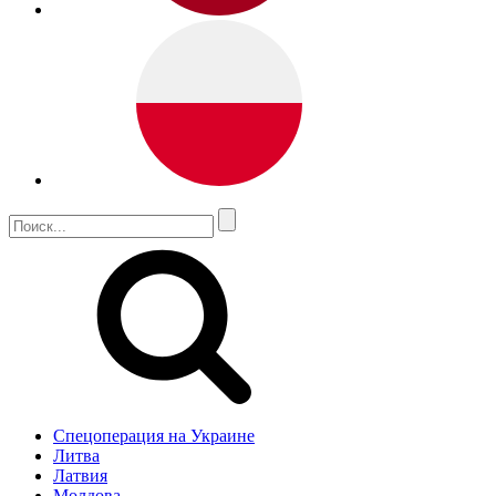
Спецоперация на Украине
Литва
Латвия
Молдова