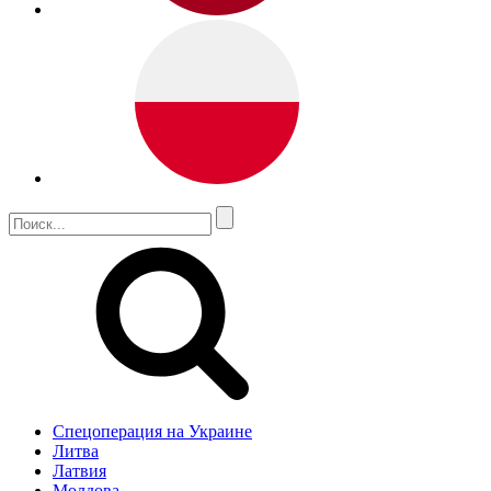
Спецоперация на Украине
Литва
Латвия
Молдова