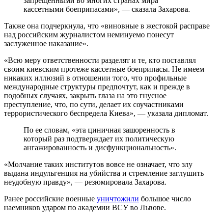
запрещенными во многих странах мира
кассетными боеприпасами», — сказала Захарова.
Также она подчеркнула, что «виновные в жестокой расправе
над российским журналистом неминуемо понесут
заслуженное наказание».
«Всю меру ответственности разделят и те, кто поставлял
своим киевским протеже кассетные боеприпасы. Не имеем
никаких иллюзий в отношении того, что профильные
международные структуры предпочтут, как и прежде в
подобных случаях, закрыть глаза на это гнусное
преступление, что, по сути, делает их соучастниками
террористического беспредела Киева», — указала дипломат.
По ее словам, «эта циничная зашоренность в
который раз подтверждает их политическую
ангажированность и дисфункциональность».
«Молчание таких институтов вовсе не означает, что злу
выдана индульгенция на убийства и стремление заглушить
неудобную правду», — резюмировала Захарова.
Ранее российские военные
уничтожили
большое число
наемников ударом по академии ВСУ во Львове.