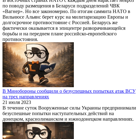
В восточных странах НАТО с каждым днем нарастает невроз
по поводу размещения в Беларуси подразделений ЧВК
«Вагнер». Но все закономерно. По итогам саммита НАТО в
Вильнюсе Альянс берет курс на милитаризацию Европы и
долгосрочное противостояние с Россией. Беларусь же
фактически оказывается в эпицентре разворачивающейся
борьбы и на переднем плане российско-европейского
противостояния.
В Минобороны сообщили о безуспешных попытках атак ВСУ
на трех направлениях
21 июля 2023
В течение суток Вооруженные силы Украины предпринимали
безуспешные попытки наступательных действий на
донецком, краснолиманском и южнодонецком направлениях.