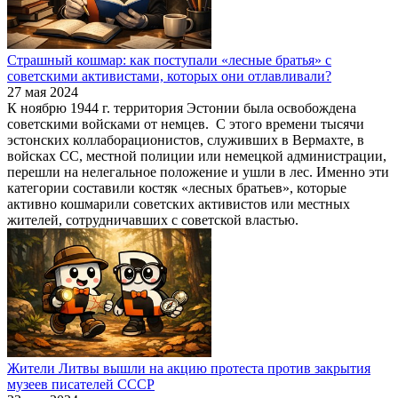
Страшный кошмар: как поступали «лесные братья» с
советскими активистами, которых они отлавливали?
27 мая 2024
К ноябрю 1944 г. территория Эстонии была освобождена
советскими войсками от немцев. С этого времени тысячи
эстонских коллаборационистов, служивших в Вермахте, в
войсках СС, местной полиции или немецкой администрации,
перешли на нелегальное положение и ушли в лес. Именно эти
категории составили костяк «лесных братьев», которые
активно кошмарили советских активистов или местных
жителей, сотрудничавших с советской властью.
Жители Литвы вышли на акцию протеста против закрытия
музеев писателей СССР