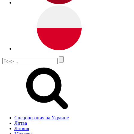
Спецоперация на Украине
Литва
Латвия
Молдова