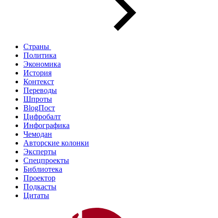
Страны
Политика
Экономика
История
Контекст
Переводы
Шпроты
BlogПост
Цифробалт
Инфографика
Чемодан
Авторские колонки
Эксперты
Спецпроекты
Библиотека
Проектор
Подкасты
Цитаты