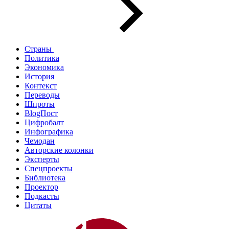
Страны
Политика
Экономика
История
Контекст
Переводы
Шпроты
BlogПост
Цифробалт
Инфографика
Чемодан
Авторские колонки
Эксперты
Спецпроекты
Библиотека
Проектор
Подкасты
Цитаты