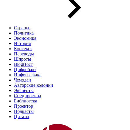
Страны
Политика
Экономика
История
Контекст
Переводы
Шпроты
BlogПост
Цифробалт
Инфографика
Чемодан
Авторские колонки
Эксперты
Спецпроекты
Библиотека
Проектор
Подкасты
Цитаты