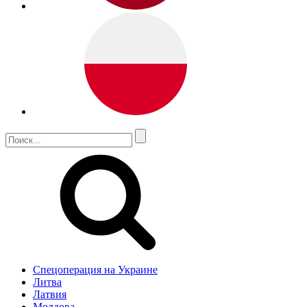
Спецоперация на Украине
Литва
Латвия
Молдова