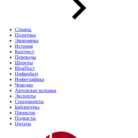
Страны
Политика
Экономика
История
Контекст
Переводы
Шпроты
BlogПост
Цифробалт
Инфографика
Чемодан
Авторские колонки
Эксперты
Спецпроекты
Библиотека
Проектор
Подкасты
Цитаты