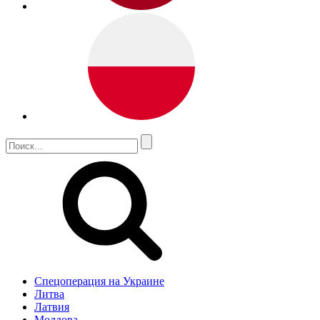
Спецоперация на Украине
Литва
Латвия
Молдова