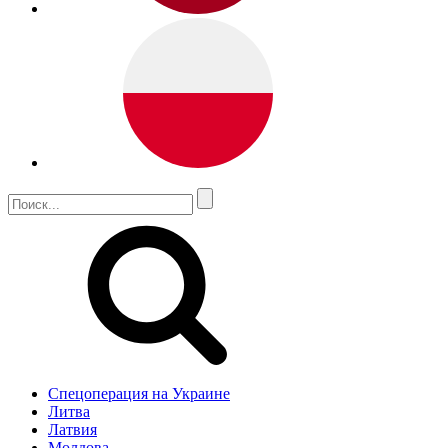
Спецоперация на Украине
Литва
Латвия
Молдова