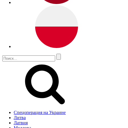
Спецоперация на Украине
Литва
Латвия
Молдова