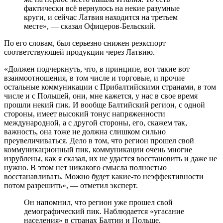
фактически всё вернулось на некие разумные
круги, и сейчас Латвия находится на третьем
месте», — сказал Офицеров-Бельский.
По его словам, был серьезно снижен реэкспорт
соответствующей продукции через Латвию.
«Должен подчеркнуть, что, в принципе, вот такие вот
взаимоотношения, в том числе и торговые, и прочие
остальные коммуникации с Прибалтийскими странами, в том
числе и с Польшей, они, мне кажется, у нас в свое время
прошли некий пик. И вообще Балтийский регион, с одной
стороны, имеет высокий тонус напряженности
международной, а с другой стороны, его, скажем так,
важность, она тоже не должна слишком сильно
преувеличиваться. Дело в том, что регион прошел свой
коммуникационный пик, коммуникации очень многие
изрублены, как я сказал, их не удастся восстановить и даже не
нужно. В этом нет никакого смысла полностью
восстанавливать. Можно будет какие-то неэффективности
потом разрешить», — отметил эксперт.
Он напомнил, что регион уже прошел свой
демографический пик. Наблюдается «угасание
населения» в странах Балтии и Польше.