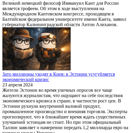
Великий немецкий философ Иммануил Кант для России
является трофеем. Об этом в ходе выступления на
Международном Кантовском конгрессе, проходящем в
Балтийском федеральном университете имени Канта, заявил
губернатор Калининградской области Антон Алиханов.
Зато миллионы уходят в Киев: в Эстонии усугубляется
экономический кризис
23 апреля 2024
Жители Эстонии во время уличных опросов все чаще
жалуются журналистам, что ощущают на себе последствия
экономического кризиса в стране, в частности рост цен. В
Эстонии рухнули внутренний валовой продукт,
промышленное производство и внешняя торговля. Эксперты
прогнозируют, что в ближайшее время ждать существенных
улучшений эстонцам не стоит. Но при этом официальный
Таллин заявляет о намерении передать 1,2 миллиарда евро на
военные нужды Украины.