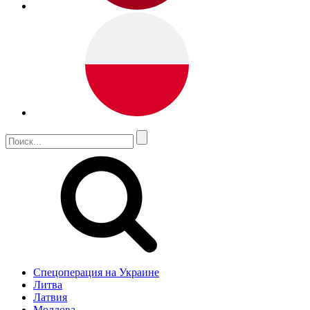
Спецоперация на Украине
Литва
Латвия
Молдова