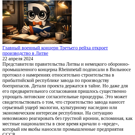
Главный военный концерн Третьего рейха откроет
производство в Литве
22 апреля 2024
Представители правительства Литвы и немецкого оборонно-
промышленного концерна Rheinmetall подписали в Вильнюсе
протокол о намерениях относительно строительства в
прибалтийской республике завода по производству
боеприпасов. Детали проекта держатся в тайне. Но даже для
его предварительного согласования пришлось существенно
упрощать литовские согласительные процедуры. Это может
свидетельствовать о том, что строительство завода нанесет
серьезный ущерб экологии, культурному наследию или
экономическим интересам республики. На ситуацию
невозможно реагировать без грустной иронии, вспоминая, как
местные националисты в свое время кричали о «вреде»,
который им якобы наносили промышленные предприятия
СССР.