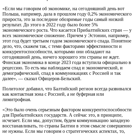
«Если мы говорим об экономике, на сегодняшний день вот
Польша, например, дала в прошлом году 0,2% экономического
прироста, это за последние обозримые годы самый низкий
результат. До этого в 2022 году было более 5%
экономического роста. Что касается Прибалтийских стран — у
всех экономическое снижение. Причем у Эстонии, например,
этот год будет третьим годом экономического спада. Понятное
дело, что, скажем так, с теми факторами эффективности и
конкурентоспособности, которыми они обладают на
сегодняшний день, ничего хорошего эти страны не ждет.
Финская экономика в конце 2023 года вступила официально в
рецессию. То есть мы наблюдаем спад и экономический, и
демографический, спад в коммуникациях с Россией и так
далее», — сказал Офицеров-Бельский.
Политолог добавил, что Балтийский регион всегда развивался
как контактная зона с Россией, а не буферная или
лимитрофная.
«Это было очень серьезным фактором конкурентоспособности
для Прибалтийских государств. А сейчас это, в принципе,
исчезает. Если мы, допустим, будем коммуникацию западную
восстанавливать, то страны Балтии в этом смысле совершенно
не нужны. Если мы говорим о стратегических аспектах, то,