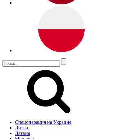
Спецоперация на Украине
Литва
Латвия
Молдова