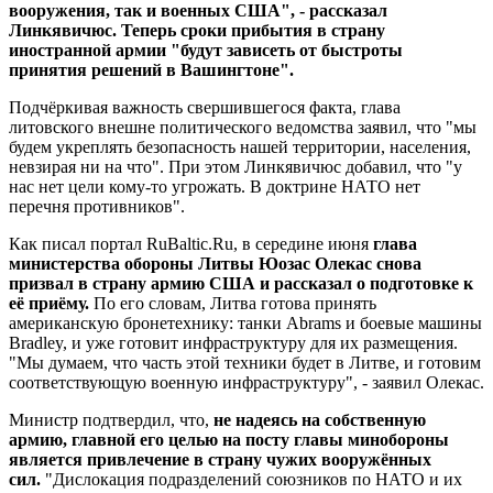
вооружения, так и военных США", - рассказал
Линкявичюс. Теперь сроки прибытия в страну
иностранной армии "будут зависеть от быстроты
принятия решений в Вашингтоне".
Подчёркивая важность свершившегося факта, глава
литовского внешне политического ведомства заявил, что "мы
будем укреплять безопасность нашей территории, населения,
невзирая ни на что". При этом Линкявичюс добавил, что "у
нас нет цели кому-то угрожать. В доктрине НАТО нет
перечня противников".
Как писал портал RuBaltic.Ru, в середине июня
глава
министерства обороны Литвы Юозас Олекас снова
призвал в страну армию США и рассказал о подготовке к
её приёму.
По его словам, Литва готова принять
американскую бронетехнику: танки Abrams и боевые машины
Bradley, и уже готовит инфраструктуру для их размещения.
"Мы думаем, что часть этой техники будет в Литве, и готовим
соответствующую военную инфраструктуру", - заявил Олекас.
Министр подтвердил, что,
не надеясь на собственную
армию, главной его целью на посту главы минобороны
является привлечение в страну чужих вооружённых
сил.
"Дислокация подразделений союзников по НАТО и их