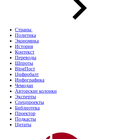
Страны
Политика
Экономика
История
Контекст
Переводы
Шпроты
BlogПост
Цифробалт
Инфографика
Чемодан
Авторские колонки
Эксперты
Спецпроекты
Библиотека
Проектор
Подкасты
Цитаты