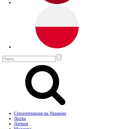
Спецоперация на Украине
Литва
Латвия
Молдова