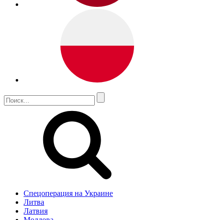
Спецоперация на Украине
Литва
Латвия
Молдова