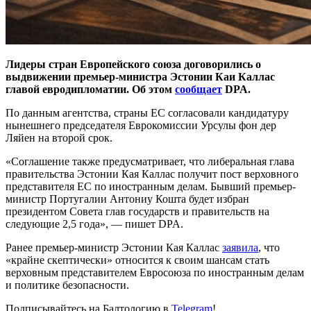
Лидеры стран Европейского союза договорились о
выдвижении премьер-министра Эстонии Каи Каллас
главой евродипломатии. Об этом
сообщает
DPA.
По данным агентства, страны ЕС согласовали кандидатуру
нынешнего председателя Еврокомиссии Урсулы фон дер
Ляйен на второй срок.
«Соглашение также предусматривает, что либеральная глава
правительства Эстонии Кая Каллас получит пост верховного
представителя ЕС по иностранным делам. Бывший премьер-
министр Португалии Антониу Кошта будет избран
президентом Совета глав государств и правительств на
следующие 2,5 года», — пишет DPA.
Ранее премьер-министр Эстонии Кая Каллас
заявила
, что
«крайне скептически» относится к своим шансам стать
верховным представителем Евросоюза по иностранным делам
и политике безопасности.
Подписывайтесь на Балтологию в
Telegram
!