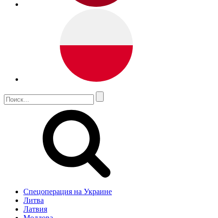
Спецоперация на Украине
Литва
Латвия
Молдова