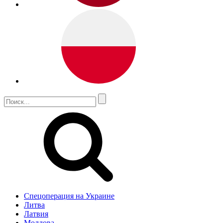
Спецоперация на Украине
Литва
Латвия
Молдова