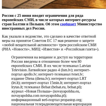
Россия с 25 июня вводит ограничения для ряда
европейских СМИ, в числе которых интернет-ресурсы
стран Балтии и Польши. Об этом
сообщает
Министерство
иностранных дел России.
Как указали в ведомстве, это сделано в качестве ответной
меры на принятое Советом ЕС 17 мая решение о запрете
«любой вещательной активности» трем российским СМИ
(РИА «Новости», МИЦ «Известия» и «Российская газета»).
Ограничения на вещание и доступ на территории
России введены в отношении более чем 80
европейских СМИ. В их числе телеканал Latvian
Television Латвийское радио 4 (lsm.lv); интернет-
портал apollo.lv; интернет-телеканал tvnet.lv;
издание Diena (diena.lv); интернет-портал LRT
(lrt.lt); интернет-портал 15min.lt; интернет-портал
lrytas.lt; телеканал Belsat (belsat.eu, belsat.pl);
журнал «Новая Польша» (novayapolsha.eu,
novayapolsha.com novayapolsha.pl);
информационный веб-портал propastop.org;
национальная телерадиовещательная корпорация