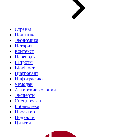
Страны
Политика
Экономика
История
Контекст
Переводы
Шпроты
BlogПост
Цифробалт
Инфографика
Чемодан
Авторские колонки
Эксперты
Спецпроекты
Библиотека
Проектор
Подкасты
Цитаты