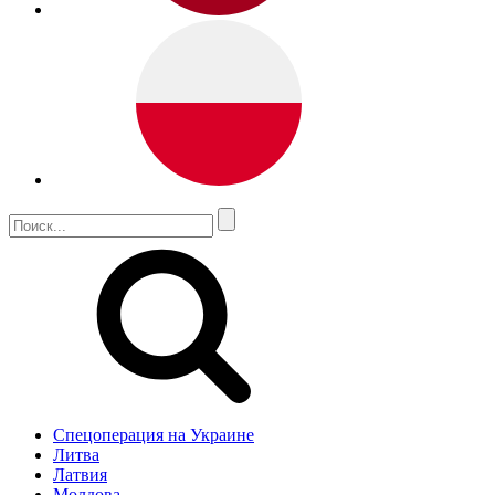
Спецоперация на Украине
Литва
Латвия
Молдова