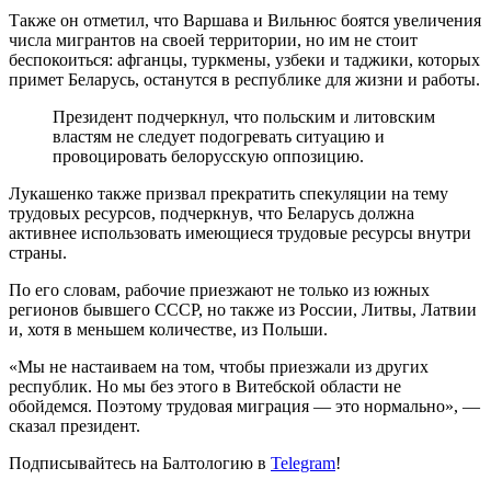
Также он отметил, что Варшава и Вильнюс боятся увеличения
числа мигрантов на своей территории, но им не стоит
беспокоиться: афганцы, туркмены, узбеки и таджики, которых
примет Беларусь, останутся в республике для жизни и работы.
Президент подчеркнул, что польским и литовским
властям не следует подогревать ситуацию и
провоцировать белорусскую оппозицию.
Лукашенко также призвал прекратить спекуляции на тему
трудовых ресурсов, подчеркнув, что Беларусь должна
активнее использовать имеющиеся трудовые ресурсы внутри
страны.
По его словам, рабочие приезжают не только из южных
регионов бывшего СССР, но также из России, Литвы, Латвии
и, хотя в меньшем количестве, из Польши.
«Мы не настаиваем на том, чтобы приезжали из других
республик. Но мы без этого в Витебской области не
обойдемся. Поэтому трудовая миграция — это нормально», —
сказал президент.
Подписывайтесь на Балтологию в
Telegram
!