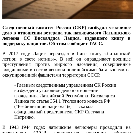
Следственный комитет России (СКР) возбудил уголовное
дело в отношении ветерана так называемого Латышского
легиона СС Висвалдиса Лациса, издавшего книгу в
поддержку нацистов. Об этом сообщает ТАСС.
В 2017 году Лацис переиздал в Риге книгу «Латышский
легион в свете истины». В ней он оправдывает военные
преступления против мирного населения, совершенные
входившими в состав легиона полицейскими батальонами на
оккупированной фашистами территории СССР.
«Главным следственным управлением СК России
возбуждено уголовное дело в отношении
гражданина Латвийской Республики Висвалдиса
Лациса по статье 354.1 Уголовного кодекса РФ
("Реабилитация нацизма")», — сказала
официальный представитель СКР Светлана
Петренко.
В 1943–1944 годах латышские легионеры проводили на
территории СССР карательные операции «Зимнее