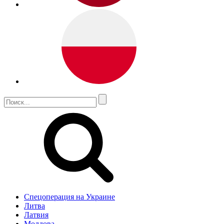
Спецоперация на Украине
Литва
Латвия
Молдова