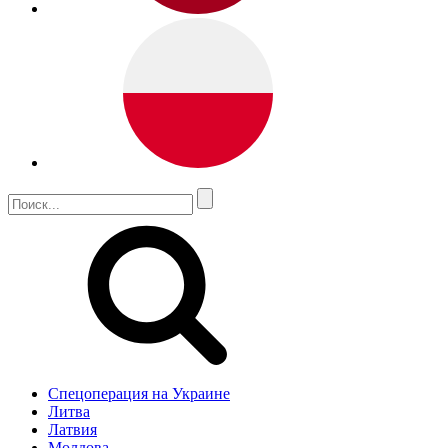
Спецоперация на Украине
Литва
Латвия
Молдова