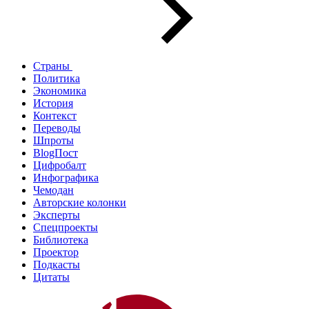
Страны
Политика
Экономика
История
Контекст
Переводы
Шпроты
BlogПост
Цифробалт
Инфографика
Чемодан
Авторские колонки
Эксперты
Спецпроекты
Библиотека
Проектор
Подкасты
Цитаты