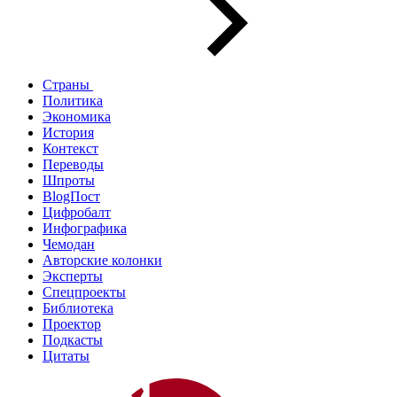
Страны
Политика
Экономика
История
Контекст
Переводы
Шпроты
BlogПост
Цифробалт
Инфографика
Чемодан
Авторские колонки
Эксперты
Спецпроекты
Библиотека
Проектор
Подкасты
Цитаты