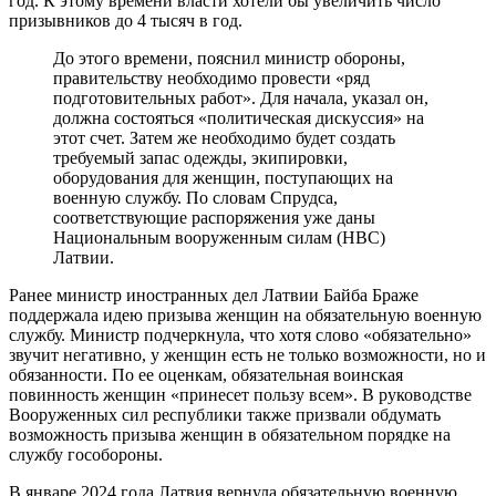
год. К этому времени власти хотели бы увеличить число
призывников до 4 тысяч в год.
До этого времени, пояснил министр обороны,
правительству необходимо провести «ряд
подготовительных работ». Для начала, указал он,
должна состояться «политическая дискуссия» на
этот счет. Затем же необходимо будет создать
требуемый запас одежды, экипировки,
оборудования для женщин, поступающих на
военную службу. По словам Спрудса,
соответствующие распоряжения уже даны
Национальным вооруженным силам (НВС)
Латвии.
Ранее министр иностранных дел Латвии Байба Браже
поддержала идею призыва женщин на обязательную военную
службу. Министр подчеркнула, что хотя слово «обязательно»
звучит негативно, у женщин есть не только возможности, но и
обязанности. По ее оценкам, обязательная воинская
повинность женщин «принесет пользу всем». В руководстве
Вооруженных сил республики также призвали обдумать
возможность призыва женщин в обязательном порядке на
службу гособороны.
В январе 2024 года Латвия вернула обязательную военную