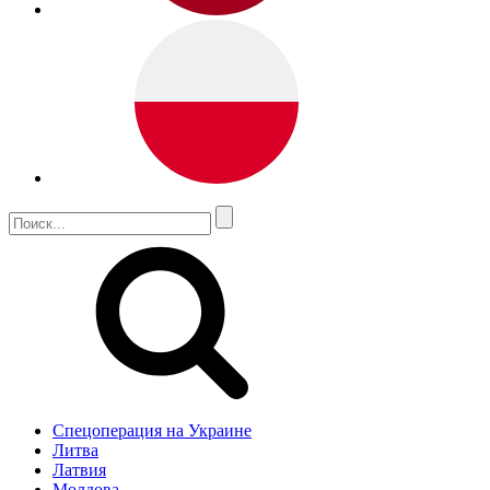
Спецоперация на Украине
Литва
Латвия
Молдова