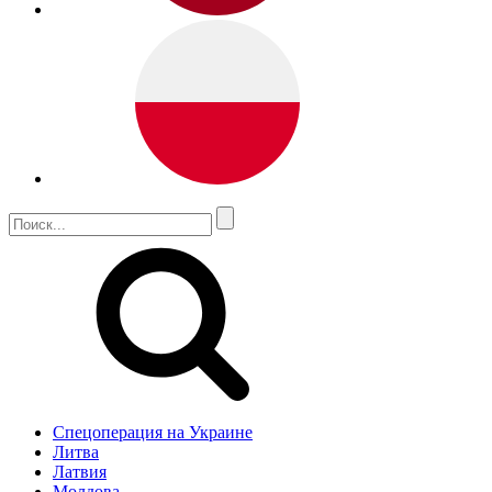
Спецоперация на Украине
Литва
Латвия
Молдова