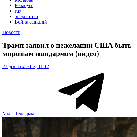
Беларусь
газ
энергетика
Война санкций
Новости
Трамп заявил о нежелании США быть
мировым жандармом (видео)
27 декабря 2018, 11:12
Мы в Телеграм