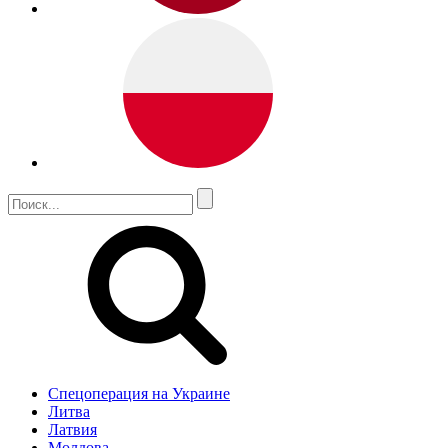
Спецоперация на Украине
Литва
Латвия
Молдова